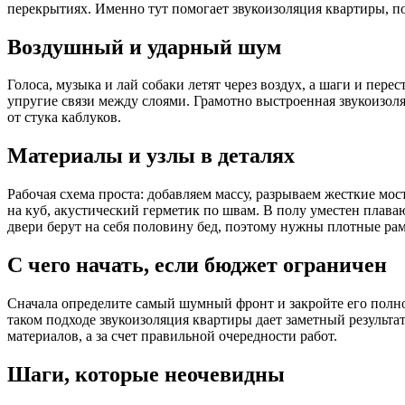
перекрытиях. Именно тут помогает звукоизоляция квартиры, пот
Воздушный и ударный шум
Голоса, музыка и лай собаки летят через воздух, а шаги и пер
упругие связи между слоями. Грамотно выстроенная звукоизоляц
от стука каблуков.
Материалы и узлы в деталях
Рабочая схема проста: добавляем массу, разрываем жесткие мо
на куб, акустический герметик по швам. В полу уместен плава
двери берут на себя половину бед, поэтому нужны плотные ра
С чего начать, если бюджет ограничен
Сначала определите самый шумный фронт и закройте его полно
таком подходе звукоизоляция квартиры дает заметный результа
материалов, а за счет правильной очередности работ.
Шаги, которые неочевидны