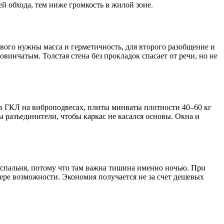
ей обхода, тем ниже громкость в жилой зоне.
ервого нужны масса и герметичность, для второго разобщение и
винчатым. Толстая стена без прокладок спасает от речи, но не
ов ГКЛ на виброподвесах, плиты минваты плотности 40–60 кг
 разъединители, чтобы каркас не касался основы. Окна и
 спальня, потому что там важна тишина именно ночью. При
мере возможности. Экономия получается не за счет дешевых