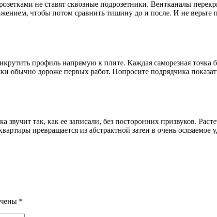
розетками не ставят сквозные подрозетники. Вентканалы перекр
ожением, чтобы потом сравнить тишину до и после. И не верьте
рикрутить профиль напрямую к плите. Каждая саморезная точка 
лки обычно дороже первых работ. Попросите подрядчика показать
а звучит так, как ее записали, без посторонних призвуков. Расте
квартиры превращается из абстрактной затеи в очень осязаемое 
ечены
*