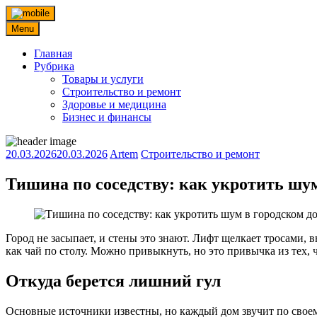
Skip
to
Menu
content
Главная
Рубрика
Товары и услуги
Строительство и ремонт
Здоровье и медицина
Бизнес и финансы
20.03.2026
20.03.2026
Artem
Строительство и ремонт
Тишина по соседству: как укротить шум
Город не засыпает, и стены это знают. Лифт щелкает тросами, в
как чай по столу. Можно привыкнуть, но это привычка из тех, 
Откуда берется лишний гул
Основные источники известны, но каждый дом звучит по своему