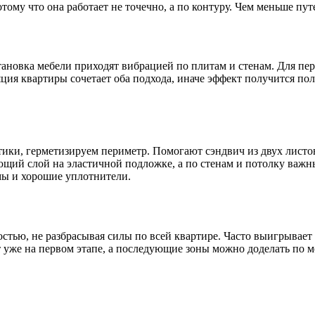
ому что она работает не точечно, а по контуру. Чем меньше пут
естановка мебели приходят вибрацией по плитам и стенам. Для п
ия квартиры сочетает оба подхода, иначе эффект получится поло
стики, герметизируем периметр. Помогают сэндвич из двух лист
ющий слой на эластичной подложке, а по стенам и потолку важны
мы и хорошие уплотнители.
стью, не разбрасывая силы по всей квартире. Часто выигрывает
т уже на первом этапе, а последующие зоны можно доделать по 